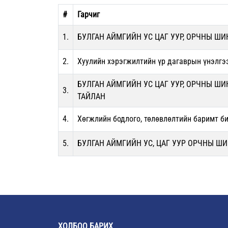
#
Гарчиг
1.
БУЛГАН АЙМГИЙН УС ЦАГ УУР, ОРЧНЫ Ш
2.
Хуулийн хэрэгжилтийн үр дагаврын үнэлгэ
БУЛГАН АЙМГИЙН УС ЦАГ УУР, ОРЧНЫ Ш
3.
ТАЙЛАН
4.
Хөгжлийн бодлого, төлөвлөлтийн баримт б
5.
БУЛГАН АЙМГИЙН УС, ЦАГ УУР ОРЧНЫ 
ХОЛБОО БАРИХ