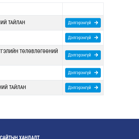
НИЙ ТАЙЛАН
Дэлгэрэнгүй
Дэлгэрэнгүй
ЭТГЭЛИЙН ТӨЛӨВЛӨГӨӨНИЙ
Дэлгэрэнгүй
Дэлгэрэнгүй
НИЙ ТАЙЛАН
Дэлгэрэнгүй
САЙТЫН ХАНДАЛТ