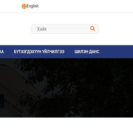
English
АА
БҮТЭЭГДЭХҮҮН ҮЙЛЧИЛГЭЭ
ШИЛЭН ДАНС