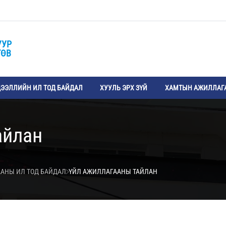
УУР
ТӨВ
ЭЭЛЛИЙН ИЛ ТОД БАЙДАЛ
ХУУЛЬ ЭРХ ЗҮЙ
ХАМТЫН АЖИЛЛАГ
айлан
АНЫ ИЛ ТОД БАЙДАЛ
ҮЙЛ АЖИЛЛАГААНЫ ТАЙЛАН