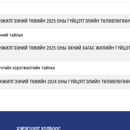
ИНЖИЛГЭЭНИЙ ТӨВИЙН 2025 ОНЫ ГҮЙЦЭТГЭЛИЙН ТӨЛӨВЛӨГӨӨ
эний тайлан
ИНЖИЛГЭЭНИЙ ТӨВИЙН 2025 ОНЫ ЭХНИЙ ХАГАС ЖИЛИЙН ГҮЙЦ
ичгийн хэрэгжилтийн тайлан
ШИНЖИЛГЭЭНИЙ ТӨВИЙН 2024 ОНЫ ГҮЙЦЭТГЭЛИЙН ТӨЛӨВЛӨГӨӨ
ХЭРЭГЦЭЭТ ХОЛБООС