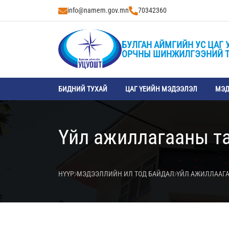
info@namem.gov.mn
70342360
БУЛГАН АЙМГИЙН УС ЦАГ 
ОРЧНЫ ШИНЖИЛГЭЭНИЙ 
БИДНИЙ ТУХАЙ
ЦАГ ҮЕИЙН МЭДЭЭЛЭЛ
МЭД
Үйл ажиллагааны т
НҮҮР
МЭДЭЭЛЛИЙН ИЛ ТОД БАЙДАЛ
ҮЙЛ АЖИЛЛААГА