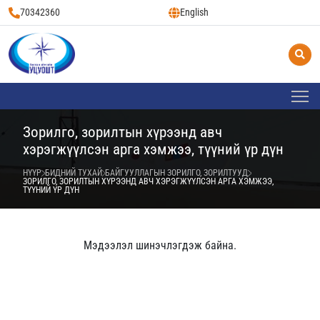
70342360
English
Зорилго, зорилтын хүрээнд авч
хэрэгжүүлсэн арга хэмжээ, түүний үр дүн
НҮҮР
БИДНИЙ ТУХАЙ
БАЙГУУЛЛАГЫН ЗОРИЛГО, ЗОРИЛТУУД
ЗОРИЛГО, ЗОРИЛТЫН ХҮРЭЭНД АВЧ ХЭРЭГЖҮҮЛСЭН АРГА ХЭМЖЭЭ,
ТҮҮНИЙ ҮР ДҮН
Мэдээлэл шинэчлэгдэж байна.