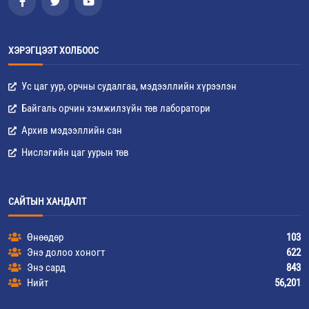
ХЭРЭГЦЭЭТ ХОЛБООС
Ус цаг уур, орчны судалгаа, мэдээллийн хүрээлэн
Байгаль орчин хэмжилзүйн төв лаборатори
Архив мэдээллийн сан
Нислэгийн цаг уурын төв
САЙТЫН ХАНДАЛТ
Өнөөдөр
103
Энэ долоо хоногт
622
Энэ сард
843
Нийт
56,201