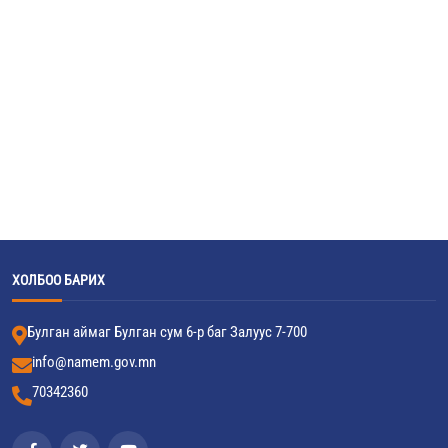
ХОЛБОО БАРИХ
Булган аймаг Булган сум 6-р баг Залуус 7-700
info@namem.gov.mn
70342360