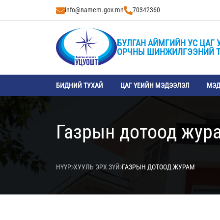
info@namem.gov.mn
70342360
БУЛГАН АЙМГИЙН УС ЦАГ 
ОРЧНЫ ШИНЖИЛГЭЭНИЙ 
БИДНИЙ ТУХАЙ
ЦАГ ҮЕИЙН МЭДЭЭЛЭЛ
МЭД
Газрын дотоод жур
НҮҮР
ХУУЛЬ ЭРХ ЗҮЙ
ГАЗРЫН ДОТООД ЖУРАМ