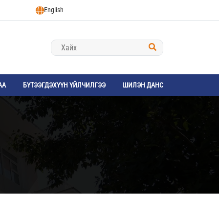
English
АА
БҮТЭЭГДЭХҮҮН ҮЙЛЧИЛГЭЭ
ШИЛЭН ДАНС