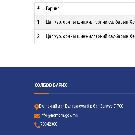
#
Гарчиг
1.
Цаг уур, орчны шинжилгээний салбарын Хө
2.
Цаг уур, орчны шинжилгээний салбарын Хө
ХОЛБОО БАРИХ
Булган аймаг Булган сум 6-р баг Залуус 7-700
info@namem.gov.mn
70342360