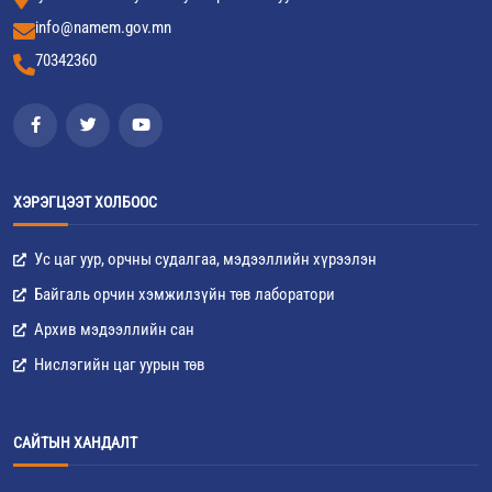
info@namem.gov.mn
70342360
ХЭРЭГЦЭЭТ ХОЛБООС
Ус цаг уур, орчны судалгаа, мэдээллийн хүрээлэн
Байгаль орчин хэмжилзүйн төв лаборатори
Архив мэдээллийн сан
Нислэгийн цаг уурын төв
САЙТЫН ХАНДАЛТ