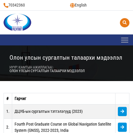
70342360
English
Олон улсын сургалтын талаархи мэдээлэл
НҮҮР
ХАМТЫН АЖИЛЛАГАА
ОЛОН УЛСЫН СУРГАЛТЫН ТАЛААРХИ МЭДЭЭЛЭЛ
#
Гарчиг
1.
ДЦУБ-ын сургалтын тэтгэлэгүүд (2023)
Fourth Post Graduate Course on Global Navigation Satellite
2.
System (GNSS), 2022-2023, India