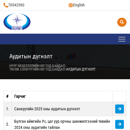
70342360
English
Аудитын дүгнэлт
НҮҮР
МЭДЭЭЛЛИЙН ИЛ ТОД БАЙДАЛ
ТӨСӨВ САНХҮҮГИЙН ИЛ ТОД БАЙДАЛ
АУДИТЫН ДҮГНЭЛТ
#
Гарчиг
1.
Санхүүгийн 2025 оны аудитын дүгнэлт
Булган аймгийн Ус, цаг уур орчны шинжилгээний төвийн
2.
2024 оны аудитийн тайлан