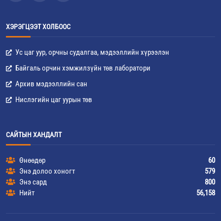
ХЭРЭГЦЭЭТ ХОЛБООС
Ус цаг уур, орчны судалгаа, мэдээллийн хүрээлэн
Байгаль орчин хэмжилзүйн төв лаборатори
Архив мэдээллийн сан
Нислэгийн цаг уурын төв
САЙТЫН ХАНДАЛТ
Өнөөдөр
60
Энэ долоо хоногт
579
Энэ сард
800
Нийт
56,158