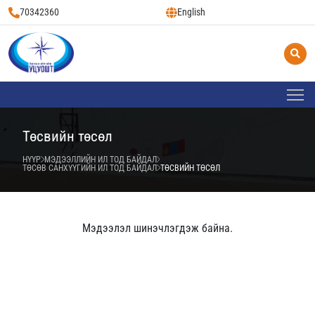
70342360
English
Төсвийн төсөл
НҮҮР
МЭДЭЭЛЛИЙН ИЛ ТОД БАЙДАЛ
ТӨСӨВ САНХҮҮГИЙН ИЛ ТОД БАЙДАЛ
ТӨСВИЙН ТӨСӨЛ
Мэдээлэл шинэчлэгдэж байна.