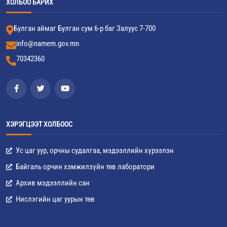
ХОЛБОО БАРИХ
Булган аймаг Булган сум 6-р баг Залуус 7-700
info@namem.gov.mn
70342360
ХЭРЭГЦЭЭТ ХОЛБООС
Ус цаг уур, орчны судалгаа, мэдээллийн хүрээлэн
Байгаль орчин хэмжилзүйн төв лаборатори
Архив мэдээллийн сан
Нислэгийн цаг уурын төв