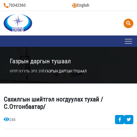
70342360
English
Газрын даргын тушаал
НҮҮР
ХУУЛЬ ЭРХ ЗҮЙ
ГАЗРЫН ДАРГЫН ТУШААЛ
Сахилгын шийтгэл ногдуулах тухай /
С.Отгонбаатар/
246