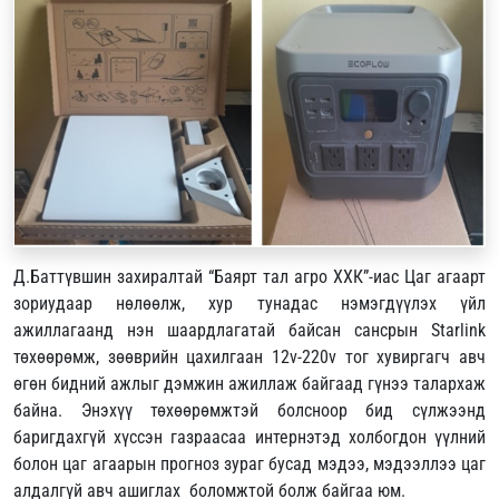
Д.Баттүвшин захиралтай “Баярт тал агро ХХК”-иас Цаг агаарт
зориудаар нөлөөлж, хур тунадас нэмэгдүүлэх үйл
ажиллагаанд нэн шаардлагатай байсан сансрын Starlink
төхөөрөмж, зөөврийн цахилгаан 12v-220v тог хувиргагч авч
өгөн бидний ажлыг дэмжин ажиллаж байгаад гүнээ талархаж
байна. Энэхүү төхөөрөмжтэй болсноор бид сүлжээнд
баригдахгүй хүссэн газраасаа интернэтэд холбогдон үүлний
болон цаг агаарын прогноз зураг бусад мэдээ, мэдээллээ цаг
алдалгүй авч ашиглах боломжтой болж байгаа юм.