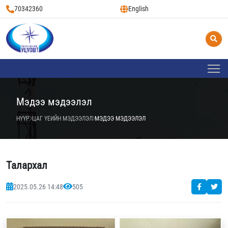
70342360
English
Мэдээ мэдээлэл
НҮҮР
ЦАГ ҮЕИЙН МЭДЭЭЛЭЛ
МЭДЭЭ МЭДЭЭЛЭЛ
Талархал
2025.05.26 14:48
505