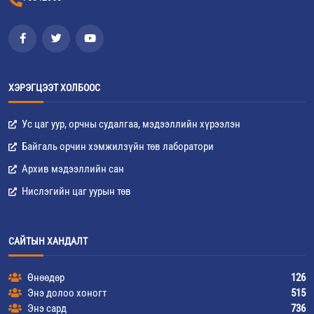
ХЭРЭГЦЭЭТ ХОЛБООС
Ус цаг уур, орчны судалгаа, мэдээллийн хүрээлэн
Байгаль орчин хэмжилзүйн төв лаборатори
Архив мэдээллийн сан
Нислэгийн цаг уурын төв
САЙТЫН ХАНДАЛТ
Өнөөдөр
126
Энэ долоо хоногт
515
Энэ сард
736