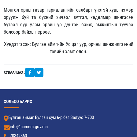
Монгол орны газар тариалангийн салбарт үнэтэй хувь нэмэр
оруулж буй та бүхний хичээл зүтгэл, хөдөлмөр шингэсэн
бүтээл бүр улам арвин үр дүнтэй байж, амжилтын түүчээ
болсоор байхыг ерөөе.
Хүндэтгэсэн: Булган аймгийн Ус цаг уур, орчны шинжилгээний
төвийн хамт олон.
ХУВААЛЦАХ :
ХОЛБОО БАРИХ
Булган аймаг Булган сум 6-р баг Залуус 7-700
info@namem.gov.mn
70342360