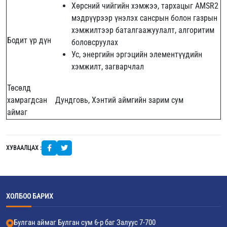
Хөрсний чийгийн хэмжээ, тархацыг AMSR2
мэдрүүрээр үнэлэх сансрын болон газрын
хэмжилтээр баталгаажуулалт, алгоритим
Бодит үр дүн
боловсруулах
Ус, энергийн эргэцийн элементүүдийн
хэмжилт, загварчлал
Төсөлд
хамрагдсан
Дундговь, Хэнтий аймгийн зарим сум
аймаг
ХУВААЛЦАХ :
ХОЛБОО БАРИХ
Булган аймаг Булган сум 6-р баг Залуус 7-700