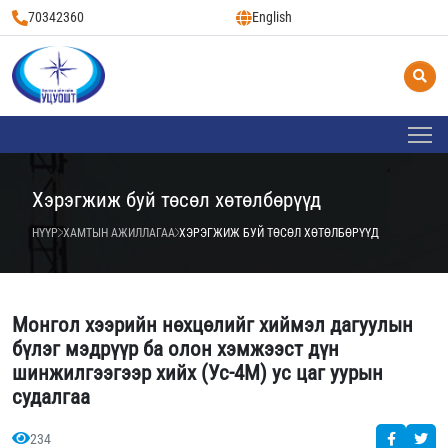
70342360
English
Хэрэгжиж буй төсөл хөтөлбөрүүд
НҮҮР
ХАМТЫН АЖИЛЛАГАА
ХЭРЭГЖИЖ БУЙ ТӨСӨЛ ХӨТӨЛБӨРҮҮД
Монгол хээрийн нөхцөлийг хиймэл дагуулын
бүлэг мэдрүүр ба олон хэмжээст дүн
шинжилгээгээр хийх (Ус-4М) ус цаг уурын
судалгаа
234