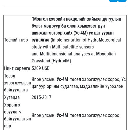
“Монгол хээрийн нөхцөлийг хиймэл дагуулын
бүлэг мэдрүүр ба олон хэмжээст дүн
шинжилгээгээр хийх (Ус-4М) ус цаг уурын
Төслийн нэр
судалгаа (
Implementation of Hydro
M
eteorgical
study with
M
ulti-satellite sensors
and
M
ultidimensional analyses at
M
ongolian
Grassland (Hydro4M)
Нийт хөрөнгө
5209 USD
Төсөл
Япон улсын
Ус-4М
төсөл хэрэгжүүлэх хороо, Ус
хэрэгжүүлсэн
цаг уур орчны судалгаа, мэдээллийн хүрээлэн
байгууллага
Хугацаа
2015-2017
Хөрөнгө
оруулагч
Япон улсын
Ус-4М
төсөл хэрэгжүүлэх хороо
байгууллагын
нэр