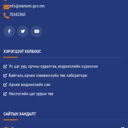
info@namem.gov.mn
70342360
ХЭРЭГЦЭЭТ ХОЛБООС
Ус цаг уур, орчны судалгаа, мэдээллийн хүрээлэн
Байгаль орчин хэмжилзүйн төв лаборатори
Архив мэдээллийн сан
Нислэгийн цаг уурын төв
САЙТЫН ХАНДАЛТ