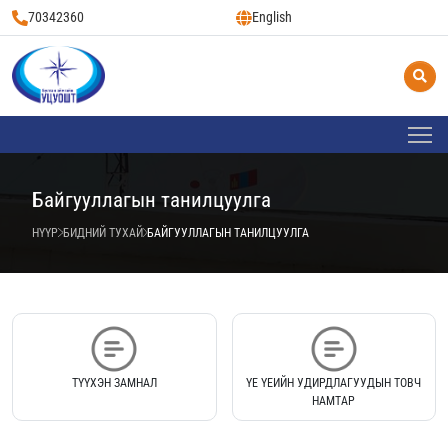
70342360
English
Байгууллагын танилцуулга
НҮҮР
БИДНИЙ ТУХАЙ
БАЙГУУЛЛАГЫН ТАНИЛЦУУЛГА
ТҮҮХЭН ЗАМНАЛ
ҮЕ ҮЕИЙН УДИРДЛАГУУДЫН ТОВЧ
НАМТАР