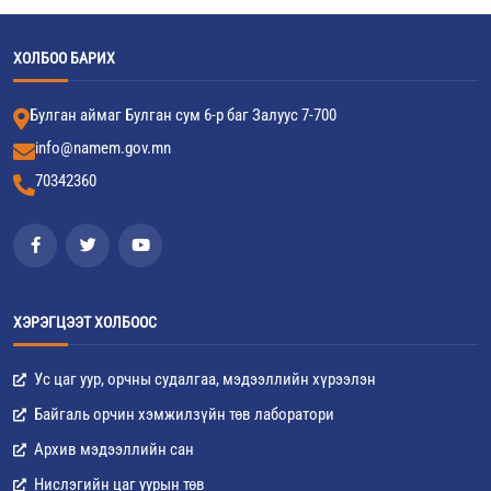
ХОЛБОО БАРИХ
Булган аймаг Булган сум 6-р баг Залуус 7-700
info@namem.gov.mn
70342360
ХЭРЭГЦЭЭТ ХОЛБООС
Ус цаг уур, орчны судалгаа, мэдээллийн хүрээлэн
Байгаль орчин хэмжилзүйн төв лаборатори
Архив мэдээллийн сан
Нислэгийн цаг уурын төв