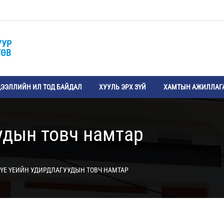
УУР
ТӨВ
ЭЭЛЛИЙН ИЛ ТОД БАЙДАЛ
ХУУЛЬ ЭРХ ЗҮЙ
ХАМТЫН АЖИЛЛАГ
удын товч намтар
ҮЕ ҮЕИЙН УДИРДЛАГУУДЫН ТОВЧ НАМТАР