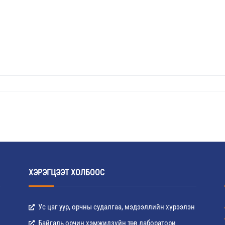
ХЭРЭГЦЭЭТ ХОЛБООС
Ус цаг уур, орчны судалгаа, мэдээллийн хүрээлэн
Байгаль орчин хэмжилзүйн төв лаборатори