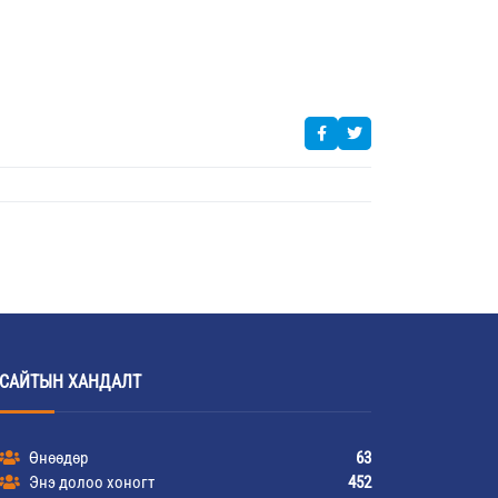
САЙТЫН ХАНДАЛТ
Өнөөдөр
63
Энэ долоо хоногт
452