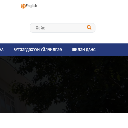
English
АА
БҮТЭЭГДЭХҮҮН ҮЙЛЧИЛГЭЭ
ШИЛЭН ДАНС