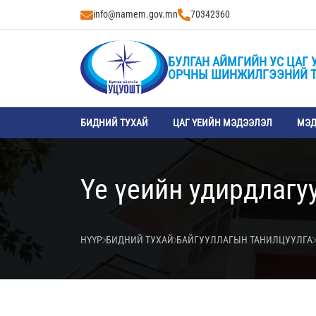
info@namem.gov.mn
70342360
БУЛГАН АЙМГИЙН УС ЦАГ 
ОРЧНЫ ШИНЖИЛГЭЭНИЙ 
БИДНИЙ ТУХАЙ
ЦАГ ҮЕИЙН МЭДЭЭЛЭЛ
МЭД
Үе үеийн удирдлагу
НҮҮР
БИДНИЙ ТУХАЙ
БАЙГУУЛЛАГЫН ТАНИЛЦУУЛГА